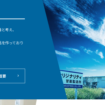
番と考え、
、
品を作っており
概要